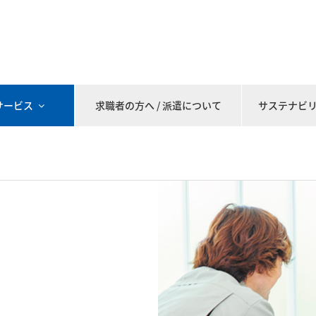
サービス
求職者の方へ / 派遣について
サステナビ
代行・採用コンサルティング
アウトソーシング
紹介予定派遣
人材派遣
人材紹介